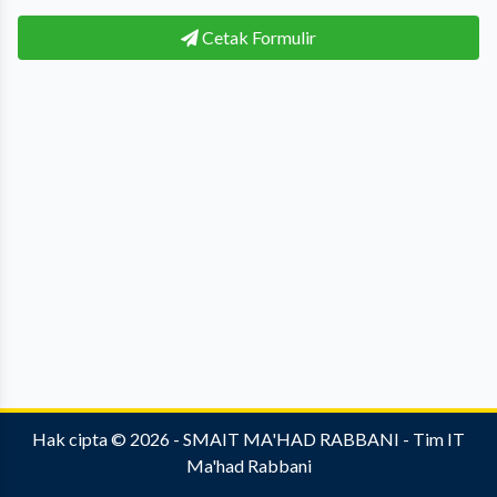
Cetak Formulir
Hak cipta © 2026 -
SMAIT MA'HAD RABBANI
- Tim IT
Ma'had Rabbani